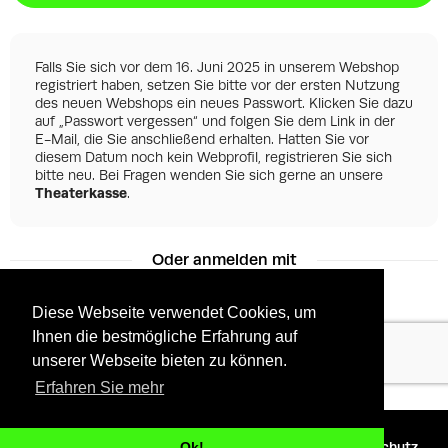
Falls Sie sich vor dem 16. Juni 2025 in unserem Webshop
registriert haben, setzen Sie bitte vor der ersten Nutzung
des neuen Webshops ein neues Passwort. Klicken Sie dazu
auf „Passwort vergessen“ und folgen Sie dem Link in der
E-Mail, die Sie anschließend erhalten. Hatten Sie vor
diesem Datum noch kein Webprofil, registrieren Sie sich
bitte neu. Bei Fragen wenden Sie sich gerne an unsere
Theaterkasse
.
Oder anmelden mit
Diese Webseite verwendet Cookies, um
Ihnen die bestmögliche Erfahrung auf
Facebook
Google
unserer Webseite bieten zu können.
Erfahren Sie mehr
©
2026 - Powered by
Tixly
AGBs
Datenschutz
Ok!