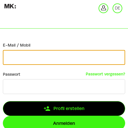
Zurück
DE
An
E-Mail / Mobil
Passwort vergessen?
Passwort
Profil erstellen
Anmelden