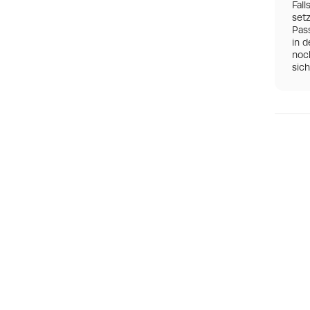
Fall
set
Pas
in d
noch
sic