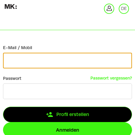
Zurück
DE
An
E-Mail / Mobil
Passwort vergessen?
Passwort
Profil erstellen
Anmelden