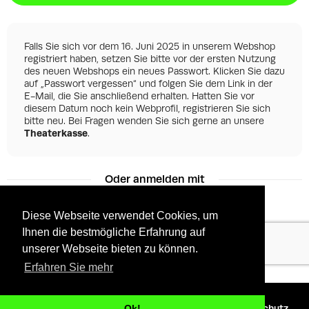
Falls Sie sich vor dem 16. Juni 2025 in unserem Webshop
registriert haben, setzen Sie bitte vor der ersten Nutzung
des neuen Webshops ein neues Passwort. Klicken Sie dazu
auf „Passwort vergessen“ und folgen Sie dem Link in der
E-Mail, die Sie anschließend erhalten. Hatten Sie vor
diesem Datum noch kein Webprofil, registrieren Sie sich
bitte neu. Bei Fragen wenden Sie sich gerne an unsere
Theaterkasse
.
Oder anmelden mit
Diese Webseite verwendet Cookies, um
Ihnen die bestmögliche Erfahrung auf
Facebook
Google
unserer Webseite bieten zu können.
Erfahren Sie mehr
©
2026 - Powered by
Tixly
AGBs
Datenschutz
Ok!