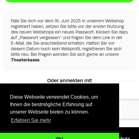
Falls Sie sich vor dem 16. Juni 2025 in unserem Webshop
registriert haben, setzen Sie bitte vor der ersten Nutzung
des neuen Webshops ein neues Passwort. Klicken Sie dazu
auf „Passwort vergessen“ und folgen Sie dem Link in der
E-Mail, die Sie anschließend erhalten. Hatten Sie vor
diesem Datum noch kein Webprofil, registrieren Sie sich
bitte neu. Bei Fragen wenden Sie sich gerne an unsere
Theaterkasse
.
Oder anmelden mit
Diese Webseite verwendet Cookies, um
Ihnen die bestmögliche Erfahrung auf
Facebook
Google
unserer Webseite bieten zu können.
Erfahren Sie mehr
©
2026 - Powered by
Tixly
AGBs
Datenschutz
Ok!