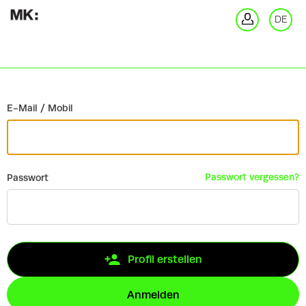
Zurück
DE
An
E-Mail / Mobil
Passwort vergessen?
Passwort
Profil erstellen
Anmelden