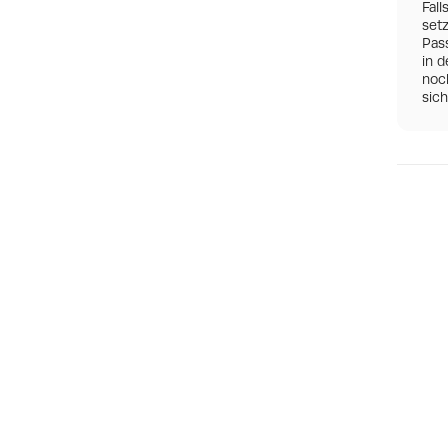
Fall
set
Pas
in d
noch
sic