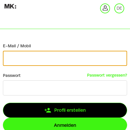
Zurück
DE
An
E-Mail / Mobil
Passwort vergessen?
Passwort
Profil erstellen
Anmelden