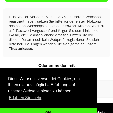
Falls Sie sich vor dem 16. Juni 2025 in unserem Webshop
registriert haben, setzen Sie bitte vor der ersten Nutzung
des neuen Webshops ein neues Passwort. Klicken Sie dazu
auf „Passwort vergessen“ und folgen Sie dem Link in der
E-Mail, die Sie anschließend erhalten. Hatten Sie vor
diesem Datum noch kein Webprofil, registrieren Sie sich
bitte neu. Bei Fragen wenden Sie sich gerne an unsere
Theaterkasse
.
Oder anmelden mit
Diese Webseite verwendet Cookies, um
Ihnen die bestmögliche Erfahrung auf
Facebook
Google
unserer Webseite bieten zu können.
Erfahren Sie mehr
©
2026 - Powered by
Tixly
AGBs
Datenschutz
Ok!