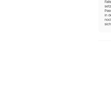
Fall
set
Pas
in d
noch
sic