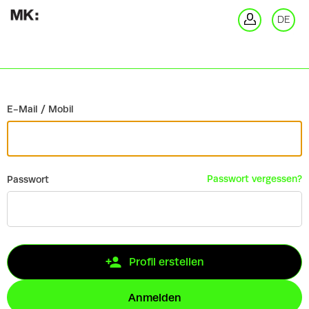
Zurück
DE
An
E-Mail / Mobil
Passwort vergessen?
Passwort
Profil erstellen
Anmelden