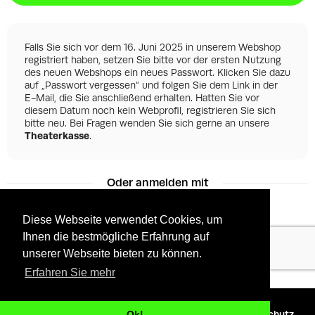
Falls Sie sich vor dem 16. Juni 2025 in unserem Webshop
registriert haben, setzen Sie bitte vor der ersten Nutzung
des neuen Webshops ein neues Passwort. Klicken Sie dazu
auf „Passwort vergessen“ und folgen Sie dem Link in der
E-Mail, die Sie anschließend erhalten. Hatten Sie vor
diesem Datum noch kein Webprofil, registrieren Sie sich
bitte neu. Bei Fragen wenden Sie sich gerne an unsere
Theaterkasse
.
Oder anmelden mit
Diese Webseite verwendet Cookies, um
Ihnen die bestmögliche Erfahrung auf
Facebook
Google
unserer Webseite bieten zu können.
Erfahren Sie mehr
©
2026 - Powered by
Tixly
AGBs
Datenschutz
Ok!