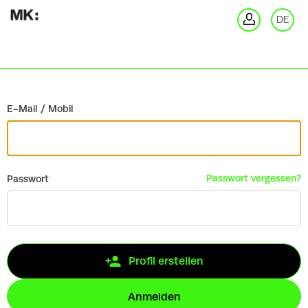
Zurück
DE
An
E-Mail / Mobil
Passwort vergessen?
Passwort
Profil erstellen
Anmelden