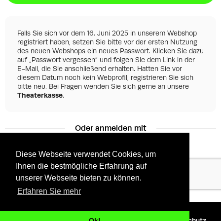
Falls Sie sich vor dem 16. Juni 2025 in unserem Webshop
registriert haben, setzen Sie bitte vor der ersten Nutzung
des neuen Webshops ein neues Passwort. Klicken Sie dazu
auf „Passwort vergessen“ und folgen Sie dem Link in der
E-Mail, die Sie anschließend erhalten. Hatten Sie vor
diesem Datum noch kein Webprofil, registrieren Sie sich
bitte neu. Bei Fragen wenden Sie sich gerne an unsere
Theaterkasse
.
Oder anmelden mit
Diese Webseite verwendet Cookies, um
Ihnen die bestmögliche Erfahrung auf
Facebook
Google
unserer Webseite bieten zu können.
Erfahren Sie mehr
©
2026 - Powered by
Tixly
AGBs
Datenschutz
Ok!