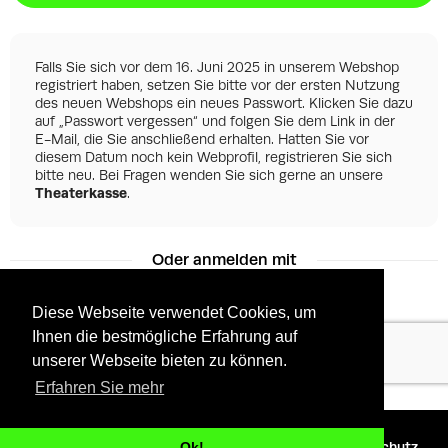
Falls Sie sich vor dem 16. Juni 2025 in unserem Webshop
registriert haben, setzen Sie bitte vor der ersten Nutzung
des neuen Webshops ein neues Passwort. Klicken Sie dazu
auf „Passwort vergessen“ und folgen Sie dem Link in der
E-Mail, die Sie anschließend erhalten. Hatten Sie vor
diesem Datum noch kein Webprofil, registrieren Sie sich
bitte neu. Bei Fragen wenden Sie sich gerne an unsere
Theaterkasse
.
Oder anmelden mit
Diese Webseite verwendet Cookies, um
Ihnen die bestmögliche Erfahrung auf
Facebook
Google
unserer Webseite bieten zu können.
Erfahren Sie mehr
©
2026 - Powered by
Tixly
AGBs
Datenschutz
Ok!