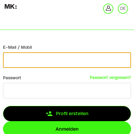
Zurück
DE
An
E-Mail / Mobil
Passwort vergessen?
Passwort
Profil erstellen
Anmelden