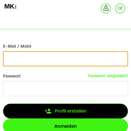
Zurück
DE
An
E-Mail / Mobil
Passwort vergessen?
Passwort
Profil erstellen
Anmelden