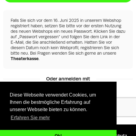
Falls Sie sich vor dem 16. Juni 2025 in unserem Webshop
registriert haben, setzen Sie bitte vor der ersten Nutzung
des neuen Webshops ein neues Passwort. Klicken Sie dazu
auf „Passwort vergessen“ und folgen Sie dem Link in der
E-Mail, die Sie anschließend erhalten. Hatten Sie vor
diesem Datum noch kein Webprofil, registrieren Sie sich
bitte neu. Bei Fragen wenden Sie sich gerne an unsere
Theaterkasse
.
Oder anmelden mit
Diese Webseite verwendet Cookies, um
Ihnen die bestmögliche Erfahrung auf
Facebook
Google
unserer Webseite bieten zu können.
Erfahren Sie mehr
©
2026 - Powered by
Tixly
AGBs
Datenschutz
Ok!