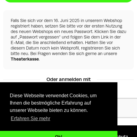
Falls Sie sich vor dem 16. Juni 2025 in unserem Webshop
registriert haben, setzen Sie bitte vor der ersten Nutzung
des neuen Webshops ein neues Passwort. Klicken Sie dazu
auf „Passwort vergessen“ und folgen Sie dem Link in der
E-Mail, die Sie anschließend erhalten. Hatten Sie vor
diesem Datum noch kein Webprofil, registrieren Sie sich
bitte neu. Bei Fragen wenden Sie sich gerne an unsere
Theaterkasse
.
Oder anmelden mit
Diese Webseite verwendet Cookies, um
Ihnen die bestmögliche Erfahrung auf
Facebook
Google
unserer Webseite bieten zu können.
Erfahren Sie mehr
©
2026 - Powered by
Tixly
AGBs
Datenschutz
Ok!