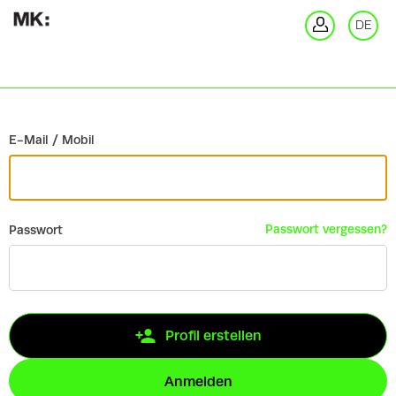
Zurück
DE
An
E-Mail / Mobil
Passwort vergessen?
Passwort
Profil erstellen
Anmelden