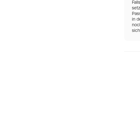
Fall
set
Pas
in d
noch
sic