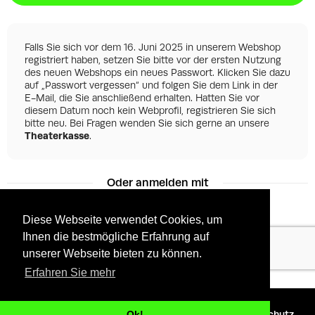
Falls Sie sich vor dem 16. Juni 2025 in unserem Webshop
registriert haben, setzen Sie bitte vor der ersten Nutzung
des neuen Webshops ein neues Passwort. Klicken Sie dazu
auf „Passwort vergessen“ und folgen Sie dem Link in der
E-Mail, die Sie anschließend erhalten. Hatten Sie vor
diesem Datum noch kein Webprofil, registrieren Sie sich
bitte neu. Bei Fragen wenden Sie sich gerne an unsere
Theaterkasse
.
Oder anmelden mit
Diese Webseite verwendet Cookies, um
Ihnen die bestmögliche Erfahrung auf
Facebook
Google
unserer Webseite bieten zu können.
Erfahren Sie mehr
©
2026 - Powered by
Tixly
AGBs
Datenschutz
Ok!