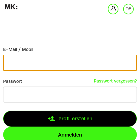
Zurück
DE
An
E-Mail / Mobil
Passwort vergessen?
Passwort
Profil erstellen
Anmelden