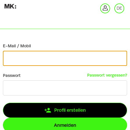
Zurück
DE
An
E-Mail / Mobil
Passwort vergessen?
Passwort
Profil erstellen
Anmelden