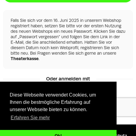
Falls Sie sich vor dem 16. Juni 2025 in unserem Webshop
registriert haben, setzen Sie bitte vor der ersten Nutzung
des neuen Webshops ein neues Passwort. Klicken Sie dazu
auf „Passwort vergessen“ und folgen Sie dem Link in der
E-Mail, die Sie anschließend erhalten. Hatten Sie vor
diesem Datum noch kein Webprofil, registrieren Sie sich
bitte neu. Bei Fragen wenden Sie sich gerne an unsere
Theaterkasse
.
Oder anmelden mit
Diese Webseite verwendet Cookies, um
Ihnen die bestmögliche Erfahrung auf
Facebook
Google
unserer Webseite bieten zu können.
Erfahren Sie mehr
©
2026 - Powered by
Tixly
AGBs
Datenschutz
Ok!