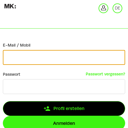
Zurück
DE
An
E-Mail / Mobil
Passwort vergessen?
Passwort
Profil erstellen
Anmelden