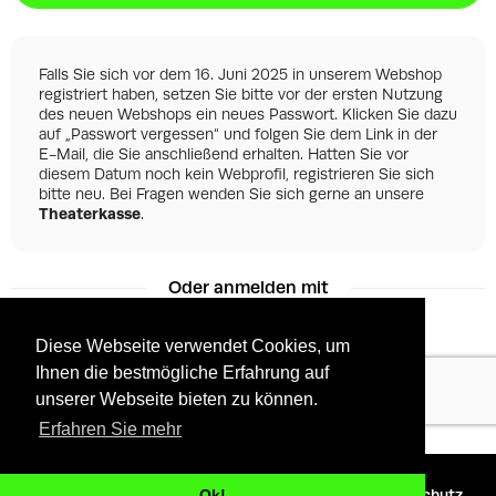
Falls Sie sich vor dem 16. Juni 2025 in unserem Webshop
registriert haben, setzen Sie bitte vor der ersten Nutzung
des neuen Webshops ein neues Passwort. Klicken Sie dazu
auf „Passwort vergessen“ und folgen Sie dem Link in der
E-Mail, die Sie anschließend erhalten. Hatten Sie vor
diesem Datum noch kein Webprofil, registrieren Sie sich
bitte neu. Bei Fragen wenden Sie sich gerne an unsere
Theaterkasse
.
Oder anmelden mit
Diese Webseite verwendet Cookies, um
Ihnen die bestmögliche Erfahrung auf
Facebook
Google
unserer Webseite bieten zu können.
Erfahren Sie mehr
©
2026 - Powered by
Tixly
AGBs
Datenschutz
Ok!