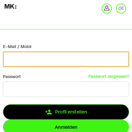
Zurück
DE
An
E-Mail / Mobil
Passwort vergessen?
Passwort
Profil erstellen
Anmelden