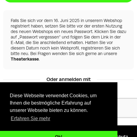
Falls Sie sich vor dem 16. Juni 2025 in unserem Webshop
registriert haben, setzen Sie bitte vor der ersten Nutzung
des neuen Webshops ein neues Passwort. Klicken Sie dazu
auf „Passwort vergessen“ und folgen Sie dem Link in der
E-Mail, die Sie anschließend erhalten. Hatten Sie vor
diesem Datum noch kein Webprofil, registrieren Sie sich
bitte neu. Bei Fragen wenden Sie sich gerne an unsere
Theaterkasse
.
Oder anmelden mit
Diese Webseite verwendet Cookies, um
Ihnen die bestmögliche Erfahrung auf
Facebook
Google
unserer Webseite bieten zu können.
Erfahren Sie mehr
©
2026 - Powered by
Tixly
AGBs
Datenschutz
Ok!