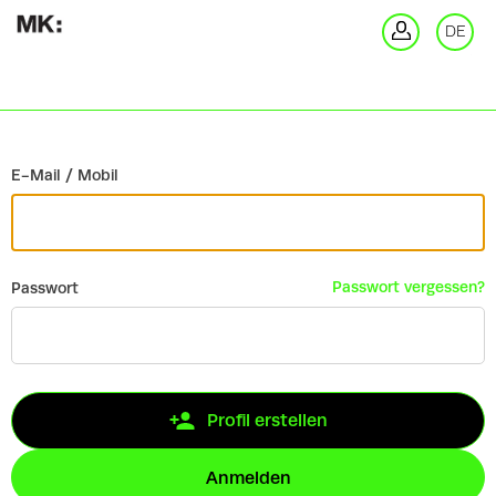
Zurück
DE
An
E-Mail / Mobil
Passwort vergessen?
Passwort
Profil erstellen
Anmelden