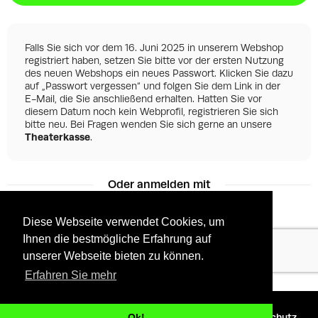
Falls Sie sich vor dem 16. Juni 2025 in unserem Webshop
registriert haben, setzen Sie bitte vor der ersten Nutzung
des neuen Webshops ein neues Passwort. Klicken Sie dazu
auf „Passwort vergessen“ und folgen Sie dem Link in der
E-Mail, die Sie anschließend erhalten. Hatten Sie vor
diesem Datum noch kein Webprofil, registrieren Sie sich
bitte neu. Bei Fragen wenden Sie sich gerne an unsere
Theaterkasse
.
Oder anmelden mit
Diese Webseite verwendet Cookies, um
Ihnen die bestmögliche Erfahrung auf
Facebook
Google
unserer Webseite bieten zu können.
Erfahren Sie mehr
©
2026 - Powered by
Tixly
AGBs
Datenschutz
Ok!