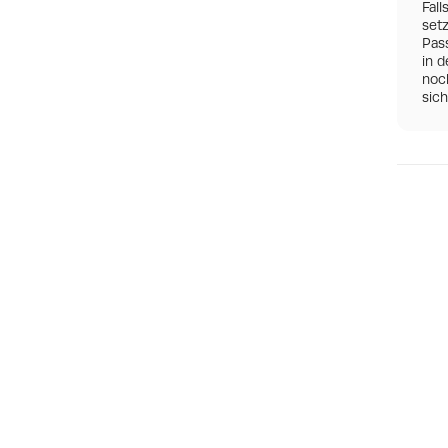
Fall
set
Pas
in d
noch
sic