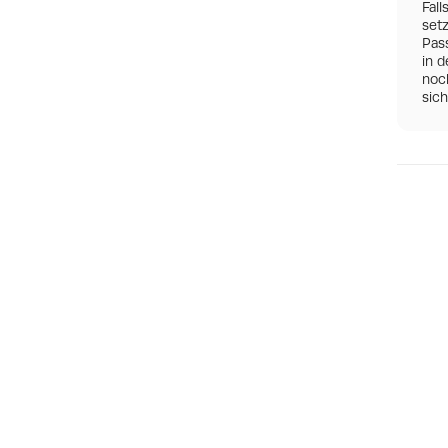
Fall
set
Pas
in d
noch
sic