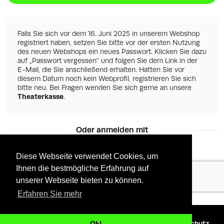
Falls Sie sich vor dem 16. Juni 2025 in unserem Webshop
registriert haben, setzen Sie bitte vor der ersten Nutzung
des neuen Webshops ein neues Passwort. Klicken Sie dazu
auf „Passwort vergessen“ und folgen Sie dem Link in der
E-Mail, die Sie anschließend erhalten. Hatten Sie vor
diesem Datum noch kein Webprofil, registrieren Sie sich
bitte neu. Bei Fragen wenden Sie sich gerne an unsere
Theaterkasse
.
Oder anmelden mit
Diese Webseite verwendet Cookies, um
Ihnen die bestmögliche Erfahrung auf
Facebook
Google
unserer Webseite bieten zu können.
Erfahren Sie mehr
©
2026 - Powered by
Tixly
AGBs
Datenschutz
Ok!