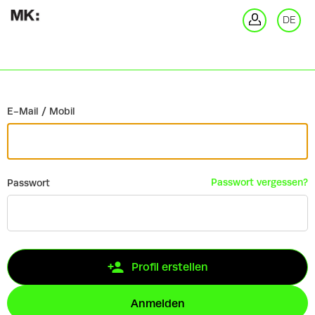
Zurück
DE
An
E-Mail / Mobil
Passwort vergessen?
Passwort
Profil erstellen
Anmelden