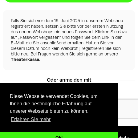
Falls Sie sich vor dem 16. Juni 2025 in unserem Webshop
registriert haben, setzen Sie bitte vor der ersten Nutzung
des neuen Webshops ein neues Passwort. Klicken Sie dazu
auf „Passwort vergessen“ und folgen Sie dem Link in der
E-Mail, die Sie anschließend erhalten. Hatten Sie vor
diesem Datum noch kein Webprofil, registrieren Sie sich
bitte neu. Bei Fragen wenden Sie sich gerne an unsere
Theaterkasse
.
Oder anmelden mit
Diese Webseite verwendet Cookies, um
Ihnen die bestmögliche Erfahrung auf
Facebook
Google
unserer Webseite bieten zu können.
Erfahren Sie mehr
©
2026 - Powered by
Tixly
AGBs
Datenschutz
Ok!