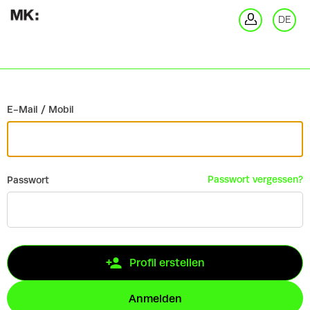
Zurück
DE
An
E-Mail / Mobil
Passwort vergessen?
Passwort
Profil erstellen
Anmelden