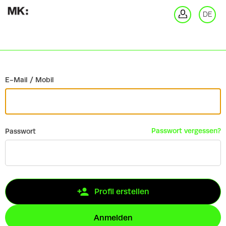
Zurück
DE
An
E-Mail / Mobil
Passwort vergessen?
Passwort
Profil erstellen
Anmelden