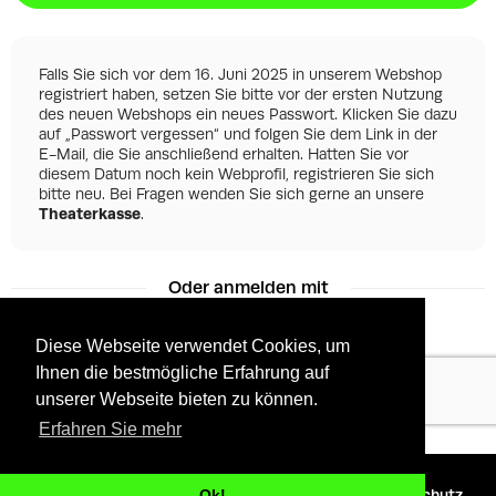
Falls Sie sich vor dem 16. Juni 2025 in unserem Webshop
registriert haben, setzen Sie bitte vor der ersten Nutzung
des neuen Webshops ein neues Passwort. Klicken Sie dazu
auf „Passwort vergessen“ und folgen Sie dem Link in der
E-Mail, die Sie anschließend erhalten. Hatten Sie vor
diesem Datum noch kein Webprofil, registrieren Sie sich
bitte neu. Bei Fragen wenden Sie sich gerne an unsere
Theaterkasse
.
Oder anmelden mit
Diese Webseite verwendet Cookies, um
Ihnen die bestmögliche Erfahrung auf
Facebook
Google
unserer Webseite bieten zu können.
Erfahren Sie mehr
©
2026 - Powered by
Tixly
AGBs
Datenschutz
Ok!