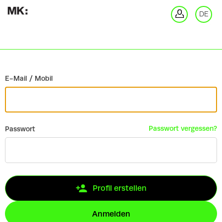
Zurück
DE
An
E-Mail / Mobil
Passwort vergessen?
Passwort
Profil erstellen
Anmelden