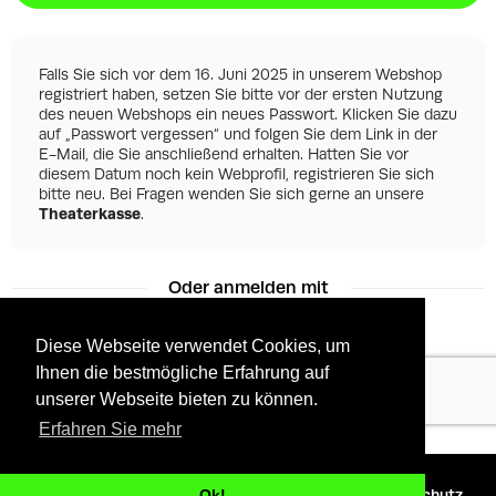
Falls Sie sich vor dem 16. Juni 2025 in unserem Webshop
registriert haben, setzen Sie bitte vor der ersten Nutzung
des neuen Webshops ein neues Passwort. Klicken Sie dazu
auf „Passwort vergessen“ und folgen Sie dem Link in der
E-Mail, die Sie anschließend erhalten. Hatten Sie vor
diesem Datum noch kein Webprofil, registrieren Sie sich
bitte neu. Bei Fragen wenden Sie sich gerne an unsere
Theaterkasse
.
Oder anmelden mit
Diese Webseite verwendet Cookies, um
Ihnen die bestmögliche Erfahrung auf
Facebook
Google
unserer Webseite bieten zu können.
Erfahren Sie mehr
©
2026 - Powered by
Tixly
AGBs
Datenschutz
Ok!