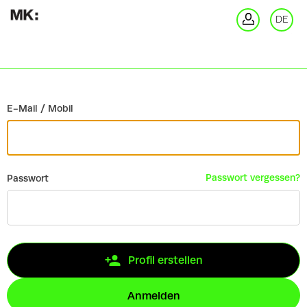
Zurück
DE
An
E-Mail / Mobil
Passwort vergessen?
Passwort
Profil erstellen
Anmelden