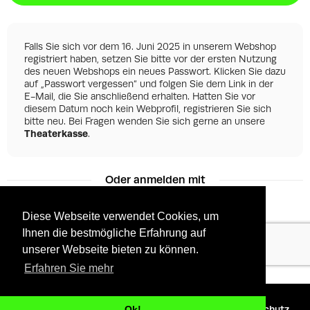
Falls Sie sich vor dem 16. Juni 2025 in unserem Webshop
registriert haben, setzen Sie bitte vor der ersten Nutzung
des neuen Webshops ein neues Passwort. Klicken Sie dazu
auf „Passwort vergessen“ und folgen Sie dem Link in der
E-Mail, die Sie anschließend erhalten. Hatten Sie vor
diesem Datum noch kein Webprofil, registrieren Sie sich
bitte neu. Bei Fragen wenden Sie sich gerne an unsere
Theaterkasse
.
Oder anmelden mit
Diese Webseite verwendet Cookies, um
Ihnen die bestmögliche Erfahrung auf
Facebook
Google
unserer Webseite bieten zu können.
Erfahren Sie mehr
©
2026 - Powered by
Tixly
AGBs
Datenschutz
Ok!