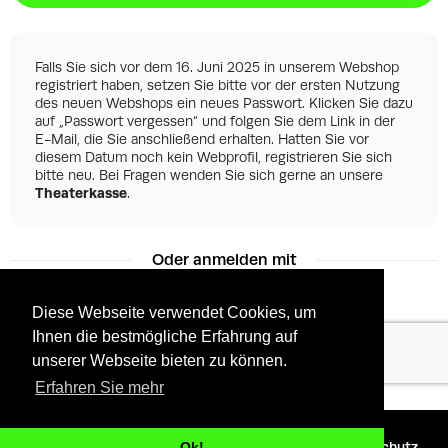
Falls Sie sich vor dem 16. Juni 2025 in unserem Webshop
registriert haben, setzen Sie bitte vor der ersten Nutzung
des neuen Webshops ein neues Passwort. Klicken Sie dazu
auf „Passwort vergessen“ und folgen Sie dem Link in der
E-Mail, die Sie anschließend erhalten. Hatten Sie vor
diesem Datum noch kein Webprofil, registrieren Sie sich
bitte neu. Bei Fragen wenden Sie sich gerne an unsere
Theaterkasse
.
Oder anmelden mit
Diese Webseite verwendet Cookies, um
Ihnen die bestmögliche Erfahrung auf
Facebook
Google
unserer Webseite bieten zu können.
Erfahren Sie mehr
©
2026 - Powered by
Tixly
AGBs
Datenschutz
Ok!