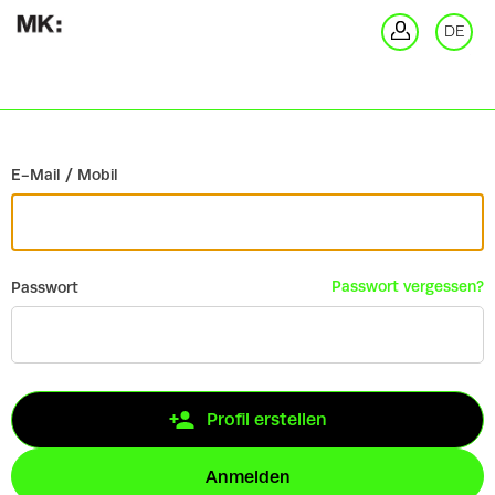
Zurück
DE
An
E-Mail / Mobil
Passwort vergessen?
Passwort
Profil erstellen
Anmelden