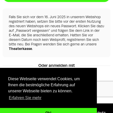
Falls Sie sich vor dem 16. Juni 2025 in unserem Webshop
registriert haben, setzen Sie bitte vor der ersten Nutzung
des neuen Webshops ein neues Passwort. Klicken Sie dazu
auf „Passwort vergessen“ und folgen Sie dem Link in der
E-Mail, die Sie anschließend erhalten. Hatten Sie vor
diesem Datum noch kein Webprofil, registrieren Sie sich
bitte neu. Bei Fragen wenden Sie sich gerne an unsere
Theaterkasse
.
Oder anmelden mit
Diese Webseite verwendet Cookies, um
Ihnen die bestmögliche Erfahrung auf
Facebook
Google
unserer Webseite bieten zu können.
Erfahren Sie mehr
©
2026 - Powered by
Tixly
AGBs
Datenschutz
Ok!