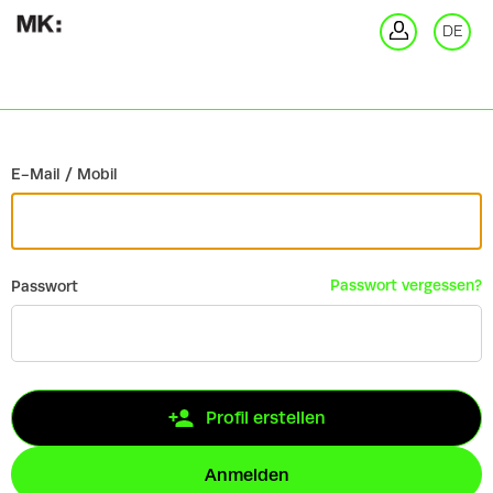
Zurück
DE
An
E-Mail / Mobil
Passwort vergessen?
Passwort
Profil erstellen
Anmelden