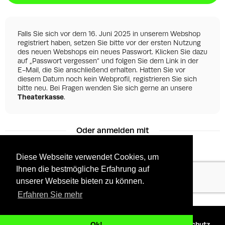
Falls Sie sich vor dem 16. Juni 2025 in unserem Webshop
registriert haben, setzen Sie bitte vor der ersten Nutzung
des neuen Webshops ein neues Passwort. Klicken Sie dazu
auf „Passwort vergessen“ und folgen Sie dem Link in der
E-Mail, die Sie anschließend erhalten. Hatten Sie vor
diesem Datum noch kein Webprofil, registrieren Sie sich
bitte neu. Bei Fragen wenden Sie sich gerne an unsere
Theaterkasse
.
Oder anmelden mit
Diese Webseite verwendet Cookies, um
Ihnen die bestmögliche Erfahrung auf
Facebook
Google
unserer Webseite bieten zu können.
Erfahren Sie mehr
©
2026 - Powered by
Tixly
AGBs
Datenschutz
Ok!