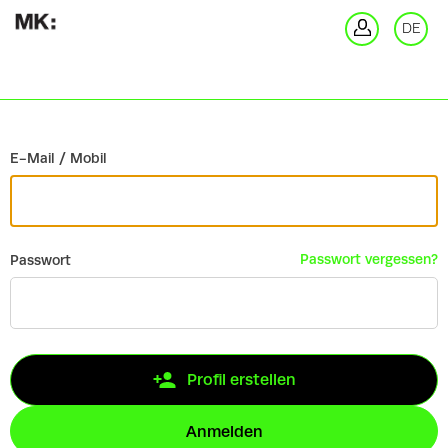
Zurück
DE
An
E-Mail / Mobil
Passwort vergessen?
Passwort
Profil erstellen
Anmelden