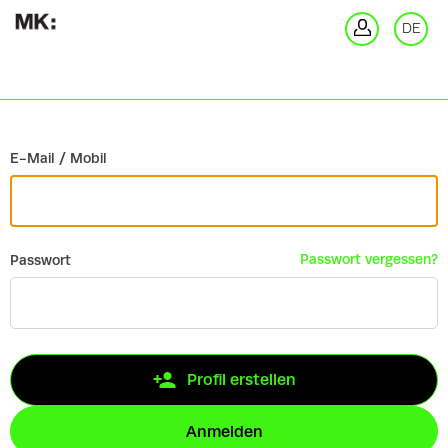
Zurück
DE
An
E-Mail / Mobil
Passwort vergessen?
Passwort
Profil erstellen
Anmelden