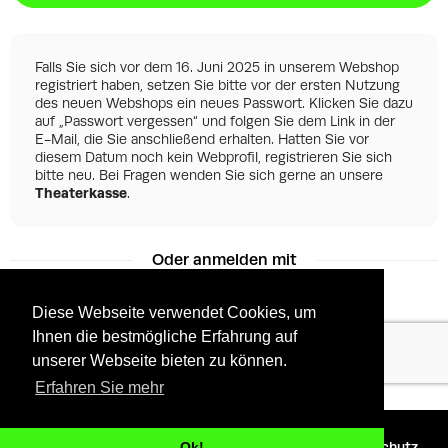
Falls Sie sich vor dem 16. Juni 2025 in unserem Webshop
registriert haben, setzen Sie bitte vor der ersten Nutzung
des neuen Webshops ein neues Passwort. Klicken Sie dazu
auf „Passwort vergessen“ und folgen Sie dem Link in der
E-Mail, die Sie anschließend erhalten. Hatten Sie vor
diesem Datum noch kein Webprofil, registrieren Sie sich
bitte neu. Bei Fragen wenden Sie sich gerne an unsere
Theaterkasse
.
Oder anmelden mit
Diese Webseite verwendet Cookies, um
Ihnen die bestmögliche Erfahrung auf
Facebook
Google
unserer Webseite bieten zu können.
Erfahren Sie mehr
©
2026 - Powered by
Tixly
AGBs
Datenschutz
Ok!