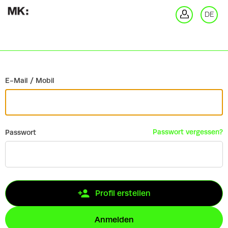
Zurück
DE
An
E-Mail / Mobil
Passwort vergessen?
Passwort
Profil erstellen
Anmelden