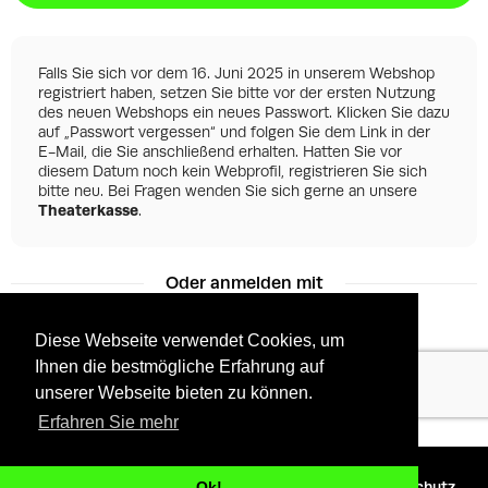
Falls Sie sich vor dem 16. Juni 2025 in unserem Webshop
registriert haben, setzen Sie bitte vor der ersten Nutzung
des neuen Webshops ein neues Passwort. Klicken Sie dazu
auf „Passwort vergessen“ und folgen Sie dem Link in der
E-Mail, die Sie anschließend erhalten. Hatten Sie vor
diesem Datum noch kein Webprofil, registrieren Sie sich
bitte neu. Bei Fragen wenden Sie sich gerne an unsere
Theaterkasse
.
Oder anmelden mit
Diese Webseite verwendet Cookies, um
Ihnen die bestmögliche Erfahrung auf
Facebook
Google
unserer Webseite bieten zu können.
Erfahren Sie mehr
©
2026 - Powered by
Tixly
AGBs
Datenschutz
Ok!