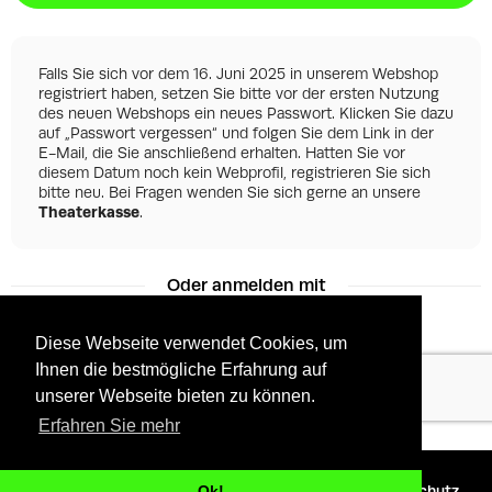
Falls Sie sich vor dem 16. Juni 2025 in unserem Webshop
registriert haben, setzen Sie bitte vor der ersten Nutzung
des neuen Webshops ein neues Passwort. Klicken Sie dazu
auf „Passwort vergessen“ und folgen Sie dem Link in der
E-Mail, die Sie anschließend erhalten. Hatten Sie vor
diesem Datum noch kein Webprofil, registrieren Sie sich
bitte neu. Bei Fragen wenden Sie sich gerne an unsere
Theaterkasse
.
Oder anmelden mit
Diese Webseite verwendet Cookies, um
Ihnen die bestmögliche Erfahrung auf
Facebook
Google
unserer Webseite bieten zu können.
Erfahren Sie mehr
©
2026 - Powered by
Tixly
AGBs
Datenschutz
Ok!