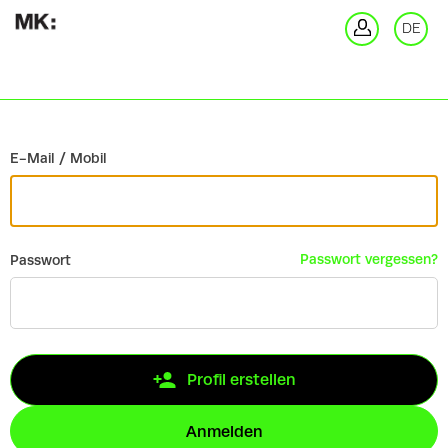
Zurück
DE
An
E-Mail / Mobil
Passwort vergessen?
Passwort
Profil erstellen
Anmelden