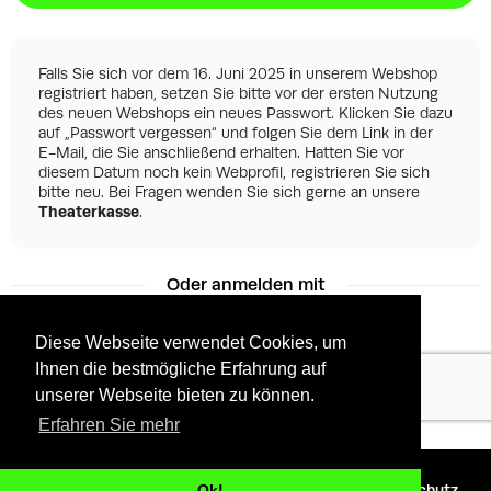
Falls Sie sich vor dem 16. Juni 2025 in unserem Webshop
registriert haben, setzen Sie bitte vor der ersten Nutzung
des neuen Webshops ein neues Passwort. Klicken Sie dazu
auf „Passwort vergessen“ und folgen Sie dem Link in der
E-Mail, die Sie anschließend erhalten. Hatten Sie vor
diesem Datum noch kein Webprofil, registrieren Sie sich
bitte neu. Bei Fragen wenden Sie sich gerne an unsere
Theaterkasse
.
Oder anmelden mit
Diese Webseite verwendet Cookies, um
Ihnen die bestmögliche Erfahrung auf
Facebook
Google
unserer Webseite bieten zu können.
Erfahren Sie mehr
©
2026 - Powered by
Tixly
AGBs
Datenschutz
Ok!