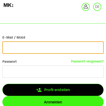
Zurück
DE
An
E-Mail / Mobil
Passwort vergessen?
Passwort
Profil erstellen
Anmelden