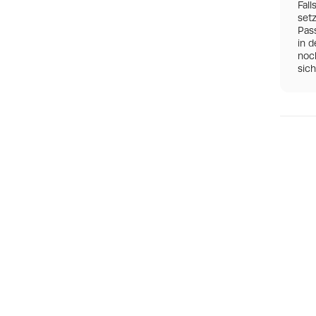
Fall
set
Pas
in d
noch
sic