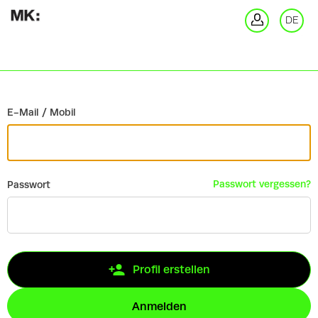
Zurück
DE
An
E-Mail / Mobil
Passwort vergessen?
Passwort
Profil erstellen
Anmelden