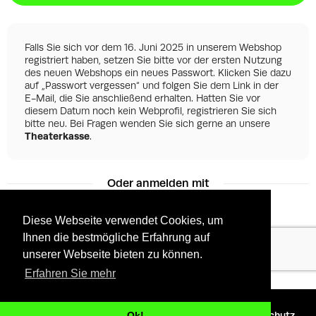
Falls Sie sich vor dem 16. Juni 2025 in unserem Webshop
registriert haben, setzen Sie bitte vor der ersten Nutzung
des neuen Webshops ein neues Passwort. Klicken Sie dazu
auf „Passwort vergessen“ und folgen Sie dem Link in der
E-Mail, die Sie anschließend erhalten. Hatten Sie vor
diesem Datum noch kein Webprofil, registrieren Sie sich
bitte neu. Bei Fragen wenden Sie sich gerne an unsere
Theaterkasse
.
Oder anmelden mit
Diese Webseite verwendet Cookies, um
Ihnen die bestmögliche Erfahrung auf
Facebook
Google
unserer Webseite bieten zu können.
Erfahren Sie mehr
©
2026 - Powered by
Tixly
AGBs
Datenschutz
Ok!