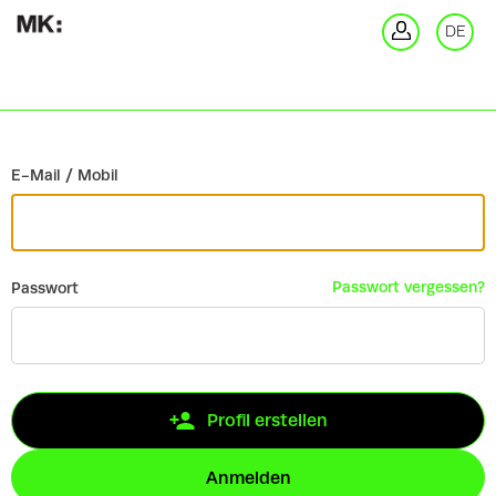
Zurück
DE
An
E-Mail / Mobil
Passwort vergessen?
Passwort
Profil erstellen
Anmelden