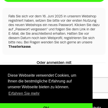
Falls Sie sich vor dem 16. Juni 2025 in unserem Webshop
registriert haben, setzen Sie bitte vor der ersten Nutzung
des neuen Webshops ein neues Passwort. Klicken Sie dazu
auf „Passwort vergessen“ und folgen Sie dem Link in der
E-Mail, die Sie anschließend erhalten. Hatten Sie vor
diesem Datum noch kein Webprofil, registrieren Sie sich
bitte neu. Bei Fragen wenden Sie sich gerne an unsere
Theaterkasse
.
Oder anmelden mit
Diese Webseite verwendet Cookies, um
Ihnen die bestmögliche Erfahrung auf
Facebook
Google
unserer Webseite bieten zu können.
Erfahren Sie mehr
©
2026 - Powered by
Tixly
AGBs
Datenschutz
Ok!