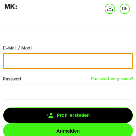
Zurück
DE
An
E-Mail / Mobil
Passwort vergessen?
Passwort
Profil erstellen
Anmelden