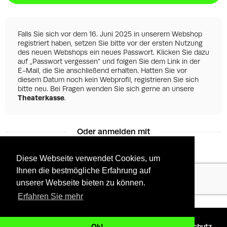
Falls Sie sich vor dem 16. Juni 2025 in unserem Webshop
registriert haben, setzen Sie bitte vor der ersten Nutzung
des neuen Webshops ein neues Passwort. Klicken Sie dazu
auf „Passwort vergessen“ und folgen Sie dem Link in der
E-Mail, die Sie anschließend erhalten. Hatten Sie vor
diesem Datum noch kein Webprofil, registrieren Sie sich
bitte neu. Bei Fragen wenden Sie sich gerne an unsere
Theaterkasse
.
Oder anmelden mit
Diese Webseite verwendet Cookies, um
Ihnen die bestmögliche Erfahrung auf
Facebook
Google
unserer Webseite bieten zu können.
Erfahren Sie mehr
©
2026 - Powered by
Tixly
AGBs
Datenschutz
Ok!