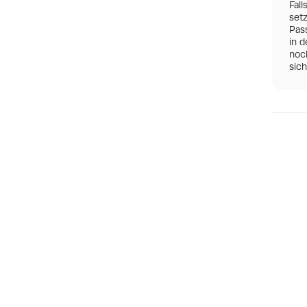
Fall
set
Pas
in d
noch
sic