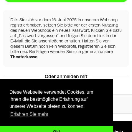
Falls Sie sich vor dem 16. Juni 2025 in unserem Webshop
registriert haben, setzen Sie bitte vor der ersten Nutzung
des neuen Webshops ein neues Passwort. Klicken Sie dazu
auf „Passwort vergessen“ und folgen Sie dem Link in der
E-Mail, die Sie anschließend erhalten. Hatten Sie vor
diesem Datum noch kein Webprofil, registrieren Sie sich
bitte neu. Bei Fragen wenden Sie sich gerne an unsere
Theaterkasse
.
Oder anmelden mit
Diese Webseite verwendet Cookies, um
Ihnen die bestmögliche Erfahrung auf
Facebook
Google
unserer Webseite bieten zu können.
Erfahren Sie mehr
©
2026 - Powered by
Tixly
AGBs
Datenschutz
Ok!