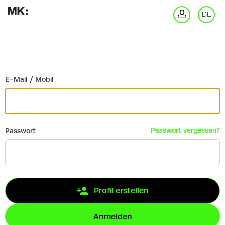
Zurück
DE
An
E-Mail / Mobil
Passwort vergessen?
Passwort
Profil erstellen
Anmelden