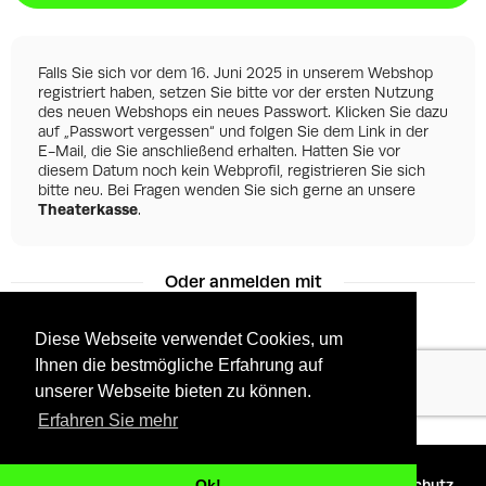
Falls Sie sich vor dem 16. Juni 2025 in unserem Webshop
registriert haben, setzen Sie bitte vor der ersten Nutzung
des neuen Webshops ein neues Passwort. Klicken Sie dazu
auf „Passwort vergessen“ und folgen Sie dem Link in der
E-Mail, die Sie anschließend erhalten. Hatten Sie vor
diesem Datum noch kein Webprofil, registrieren Sie sich
bitte neu. Bei Fragen wenden Sie sich gerne an unsere
Theaterkasse
.
Oder anmelden mit
Diese Webseite verwendet Cookies, um
Ihnen die bestmögliche Erfahrung auf
Facebook
Google
unserer Webseite bieten zu können.
Erfahren Sie mehr
©
2026 - Powered by
Tixly
AGBs
Datenschutz
Ok!