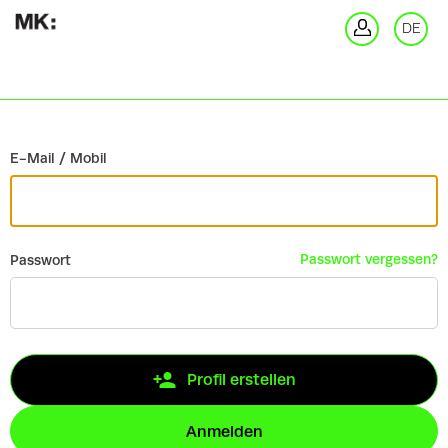
Zurück
DE
An
E-Mail / Mobil
Passwort vergessen?
Passwort
Profil erstellen
Anmelden