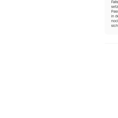
Fall
set
Pas
in d
noch
sic