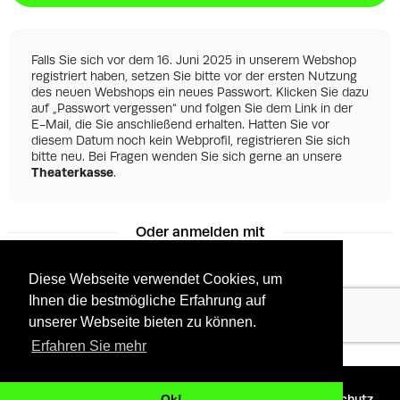
Falls Sie sich vor dem 16. Juni 2025 in unserem Webshop
registriert haben, setzen Sie bitte vor der ersten Nutzung
des neuen Webshops ein neues Passwort. Klicken Sie dazu
auf „Passwort vergessen“ und folgen Sie dem Link in der
E-Mail, die Sie anschließend erhalten. Hatten Sie vor
diesem Datum noch kein Webprofil, registrieren Sie sich
bitte neu. Bei Fragen wenden Sie sich gerne an unsere
Theaterkasse
.
Oder anmelden mit
Diese Webseite verwendet Cookies, um
Ihnen die bestmögliche Erfahrung auf
Facebook
Google
unserer Webseite bieten zu können.
Erfahren Sie mehr
©
2026 - Powered by
Tixly
AGBs
Datenschutz
Ok!