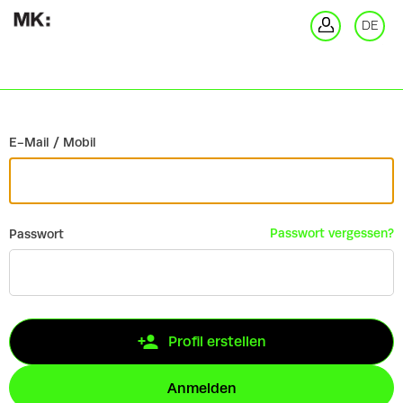
Zurück
DE
An
E-Mail / Mobil
Passwort vergessen?
Passwort
Profil erstellen
Anmelden