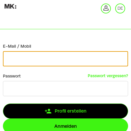
Zurück
DE
An
E-Mail / Mobil
Passwort vergessen?
Passwort
Profil erstellen
Anmelden