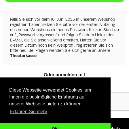
Falls Sie sich vor dem 16. Juni 2025 in unserem Webshop
registriert haben, setzen Sie bitte vor der ersten Nutzung
des neuen Webshops ein neues Passwort. Klicken Sie dazu
auf „Passwort vergessen“ und folgen Sie dem Link in der
E-Mail, die Sie anschließend erhalten. Hatten Sie vor
diesem Datum noch kein Webprofil, registrieren Sie sich
bitte neu. Bei Fragen wenden Sie sich gerne an unsere
Theaterkasse
.
Oder anmelden mit
Diese Webseite verwendet Cookies, um
Ihnen die bestmögliche Erfahrung auf
Facebook
Google
unserer Webseite bieten zu können.
Erfahren Sie mehr
©
2026 - Powered by
Tixly
AGBs
Datenschutz
Ok!