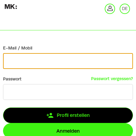
Zurück
DE
An
E-Mail / Mobil
Passwort vergessen?
Passwort
Profil erstellen
Anmelden