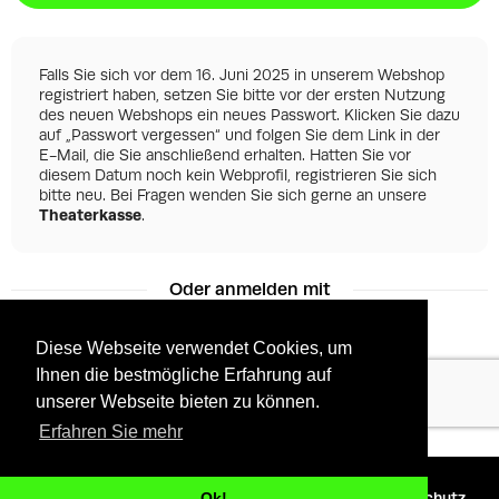
Falls Sie sich vor dem 16. Juni 2025 in unserem Webshop
registriert haben, setzen Sie bitte vor der ersten Nutzung
des neuen Webshops ein neues Passwort. Klicken Sie dazu
auf „Passwort vergessen“ und folgen Sie dem Link in der
E-Mail, die Sie anschließend erhalten. Hatten Sie vor
diesem Datum noch kein Webprofil, registrieren Sie sich
bitte neu. Bei Fragen wenden Sie sich gerne an unsere
Theaterkasse
.
Oder anmelden mit
Diese Webseite verwendet Cookies, um
Ihnen die bestmögliche Erfahrung auf
Facebook
Google
unserer Webseite bieten zu können.
Erfahren Sie mehr
©
2026 - Powered by
Tixly
AGBs
Datenschutz
Ok!