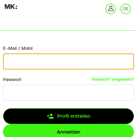
Zurück
DE
An
E-Mail / Mobil
Passwort vergessen?
Passwort
Profil erstellen
Anmelden