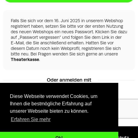
Falls Sie sich vor dem 16. Juni 2025 in unserem Webshop
registriert haben, setzen Sie bitte vor der ersten Nutzung
des neuen Webshops ein neues Passwort. Klicken Sie dazu
auf „Passwort vergessen“ und folgen Sie dem Link in der
E-Mail, die Sie anschließend erhalten. Hatten Sie vor
diesem Datum noch kein Webprofil, registrieren Sie sich
bitte neu. Bei Fragen wenden Sie sich gerne an unsere
Theaterkasse
.
Oder anmelden mit
Diese Webseite verwendet Cookies, um
Ihnen die bestmögliche Erfahrung auf
Facebook
Google
unserer Webseite bieten zu können.
Erfahren Sie mehr
©
2026 - Powered by
Tixly
AGBs
Datenschutz
Ok!