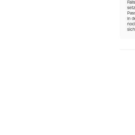
Fall
set
Pas
in d
noch
sic