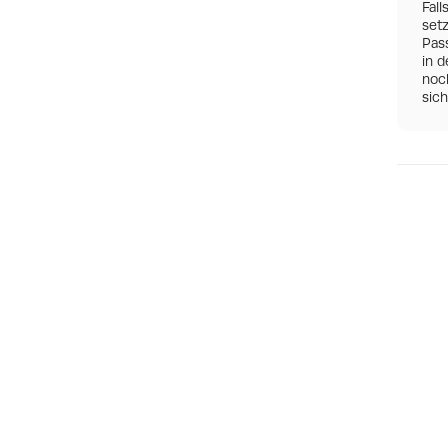
Fall
set
Pas
in d
noch
sic