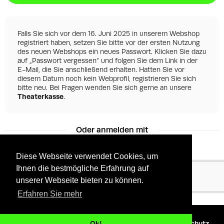
Falls Sie sich vor dem 16. Juni 2025 in unserem Webshop
registriert haben, setzen Sie bitte vor der ersten Nutzung
des neuen Webshops ein neues Passwort. Klicken Sie dazu
auf „Passwort vergessen“ und folgen Sie dem Link in der
E-Mail, die Sie anschließend erhalten. Hatten Sie vor
diesem Datum noch kein Webprofil, registrieren Sie sich
bitte neu. Bei Fragen wenden Sie sich gerne an unsere
Theaterkasse
.
Oder anmelden mit
Diese Webseite verwendet Cookies, um
Ihnen die bestmögliche Erfahrung auf
Facebook
Google
unserer Webseite bieten zu können.
Erfahren Sie mehr
©
2026 - Powered by
Tixly
AGBs
Datenschutz
Ok!