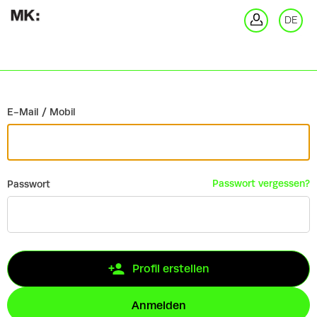
Zurück
DE
An
E-Mail / Mobil
Passwort vergessen?
Passwort
Profil erstellen
Anmelden