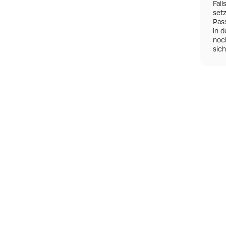
Fall
set
Pas
in d
noch
sic