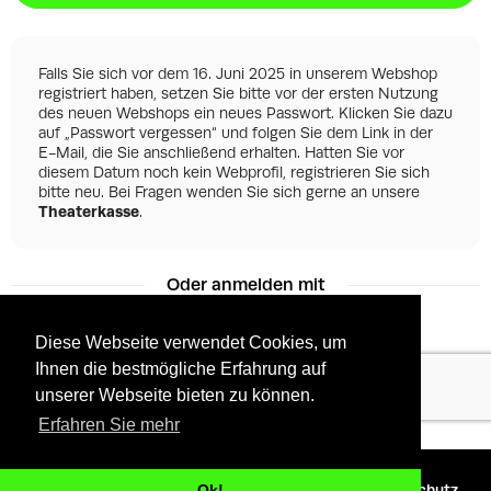
Falls Sie sich vor dem 16. Juni 2025 in unserem Webshop
registriert haben, setzen Sie bitte vor der ersten Nutzung
des neuen Webshops ein neues Passwort. Klicken Sie dazu
auf „Passwort vergessen“ und folgen Sie dem Link in der
E-Mail, die Sie anschließend erhalten. Hatten Sie vor
diesem Datum noch kein Webprofil, registrieren Sie sich
bitte neu. Bei Fragen wenden Sie sich gerne an unsere
Theaterkasse
.
Oder anmelden mit
Diese Webseite verwendet Cookies, um
Ihnen die bestmögliche Erfahrung auf
Facebook
Google
unserer Webseite bieten zu können.
Erfahren Sie mehr
©
2026 - Powered by
Tixly
AGBs
Datenschutz
Ok!