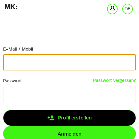
Zurück
DE
An
E-Mail / Mobil
Passwort vergessen?
Passwort
Profil erstellen
Anmelden