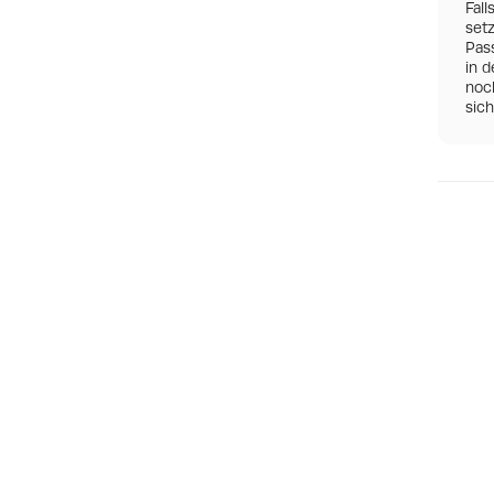
Fall
set
Pas
in d
noch
sic